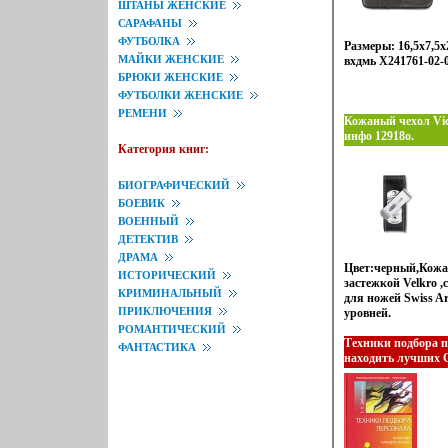
фильтрации газа к
ШТАНЫ ЖЕНСКИЕ
давление в фиксир
САРАФАНЫ
которой фронт фи
ФУТБОЛКА
Размеры: 16,5х7,5х
с конечной скорос
МАЙКИ ЖЕНСКИЕ
вхдмь X241761-02-0
научным работник
БРЮКИ ЖЕНСКИЕ
аспирантам и студ
нелинейными урав
ФУТБОЛКИ ЖЕНСКИЕ
производными и и
РЕМЕНИ
Кожаный чехол Vict
механике сплошно
инфо 12918o.
Баутин.
Категория книг:
БИОГРАФИЧЕСКИЙ
БОЕВИК
ВОЕННЫЙ
ДЕТЕКТИВ
ДРАМА
Цвет:черный,Кожан
ИСТОРИЧЕСКИЙ
застежкой Velkro 
КРИМИНАЛЬНЫЙ
для ножей Swiss Ar
ПРИКЛЮЧЕНИЯ
уровней.
РОМАНТИЧЕСКИЙ
Техники подбора п
ФАНТАСТИКА
находить лучших 
тренинг инфо 1305