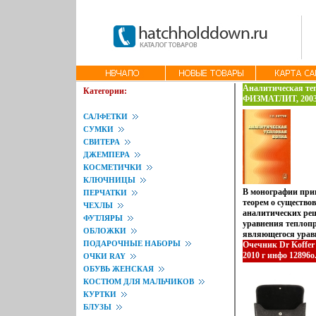
Аналитическая теп
Категории:
ФИЗМАТЛИТ, 2003 
ISBN 5-9221-0443-8
САЛФЕТКИ
(~145х217 мм) инфо
СУМКИ
СВИТЕРА
ДЖЕМПЕРА
КОСМЕТИЧКИ
КЛЮЧНИЦЫ
В монографии прив
ПЕРЧАТКИ
теорем о существо
ЧЕХЛЫ
аналитических ре
ФУТЛЯРЫ
уравнения теплопр
ОБЛОЖКИ
являющегося урав
ПОДАРОЧНЫЕ НАБОРЫ
фильтрации газа в
Очечник Dr Koffer
которые описываю
2010 г инфо 12896o
ОЧКИ RAY
тепловой волны с 
ОБУВЬ ЖЕНСКАЯ
холодному фону Ра
КОСТЮМ ДЛЯ МАЛЬЧИКОВ
тепловая волна оп
КУРТКИ
фронту, 2) заданн
БЛУЗЫ
порождает теплову