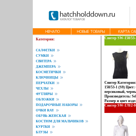
Свитер SW-158/53-1
Категории:
САЛФЕТКИ
СУМКИ
СВИТЕРА
ДЖЕМПЕРА
КОСМЕТИЧКИ
КЛЮЧНИЦЫ
Свитер Категория
ПЕРЧАТКИ
158/53-1 (S9) Цвет
ЧЕХЛЫ
персиковый, черны
ФУТЛЯРЫ
Производитель: Se
ОБЛОЖКИ
Размер и цвет изд
ПОДАРОЧНЫЕ НАБОРЫ
офбяшцьормлении 
Свитер SW-178/2-04
ОЧКИ RAY
ОБУВЬ ЖЕНСКАЯ
КОСТЮМ ДЛЯ МАЛЬЧИКОВ
КУРТКИ
БЛУЗЫ