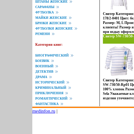
ШТАНЫ ЖЕНСКИЕ
САРАФАНЫ
ФУТБОЛКА
Свитер Категория
МАЙКИ ЖЕНСКИЕ
178/2-0401 Цвет: 
Размер: M, L Прои
БРЮКИ ЖЕНСКИЕ
клиенты! Размер и
ФУТБОЛКИ ЖЕНСКИЕ
при вхдыу оформле
РЕМЕНИ
Свитер SW-730/50-R
Категория книг:
БИОГРАФИЧЕСКИЙ
БОЕВИК
ВОЕННЫЙ
ДЕТЕКТИВ
ДРАМА
Свитер Категория:
ИСТОРИЧЕСКИЙ
SW-730/50-Rp01 Ц
КРИМИНАЛЬНЫЙ
100% хлопок Размер
ПРИКЛЮЧЕНИЯ
Sela Уважаемые кл
изделия уточняет
РОМАНТИЧЕСКИЙ
заказа.
ФАНТАСТИКА
medinfon.ru
|