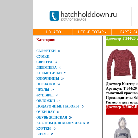
Джемпер T-344/20-2
Категории:
САЛФЕТКИ
СУМКИ
СВИТЕРА
ДЖЕМПЕРА
КОСМЕТИЧКИ
КЛЮЧНИЦЫ
Джемпер Категори
ПЕРЧАТКИ
Артикул: T-344/20
ЧЕХЛЫ
томатный красный 
ФУТЛЯРЫ
Производитель: Se
ОБЛОЖКИ
Размер и цвет изд
ПОДАРОЧНЫЕ НАБОРЫ
офбяшхчормлении 
Джемпер T-730/7-Rp
ОЧКИ RAY
ОБУВЬ ЖЕНСКАЯ
КОСТЮМ ДЛЯ МАЛЬЧИКОВ
КУРТКИ
БЛУЗЫ