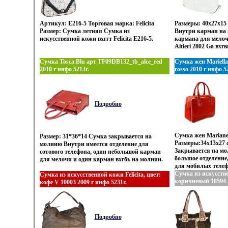
Артикул: E216-5 Торговая марка: Felicita
Размеры: 40х27х15 
Размер: Сумка летняя Сумка из
Внутри карман на 
искусственной кожи вхггт Felicita E216-5.
кармана для мелоч
Altieri 2802 Ga вхг
Сумка Tosca Blu арт TF09DB132_tb_alce_red
Сумка жен Mariell
2010 г инфо 5213r.
rosso 2010 г инфо 5
Подробно
Сумка жен Mariane
Размер: 31*36*14 Сумка закрывается на
Размеры:34х13х27 
молнию Внутри имеется отделение для
Закрывается на м
сотового телефона, один небольшой карман
большое отделение
для мелочи и один карман вхгбь на молнии.
для мобилых телеф
для мелкбюъьих пр
Сумка из искусствен
Сумка из искусственной кожи Felicita, цвет:
коричневый 18594 2
кофе V-10003 2009 г инфо 5231r.
Подробно