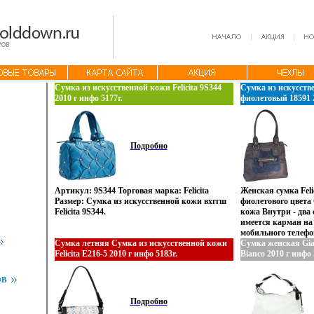
Сумка из искусственной кожи Felicita 9S344
Сумка из искусствен
2010 г инфо 5177r.
фиолетовый 18591 2
Подробно
Артикул: 9S344 Торговая марка: Felicita
Женская сумка Feli
Размер: Сумка из искусственной кожи вхггш
фиолетового цвета 
Felicita 9S344.
кожа Внутри - два
имеется карман на
мобильного телефо
Сумка летняя Сумка из искусственной кожи
збюыбчадней стенк
Сумка женская Gian
Felicita E216-5 2010 г инфо 5183r.
молнии Цвет фурни
Bianco 2010 г инфо 
Высота ручек - 25
Ножки на дне - ест
ОВ
марка: Felicita Цв
35х11х29 .
Подробно