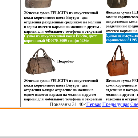
Женская сумка FEL
Женская сумка FELICITA из искусственной
замши коричневого
кожи коричневого цвета Внутри - два
искусственая кожа 
отделения разделенные средником на молнии
разделенные средн
в одном имеется карман на молнии в другом -
имеется карман на
карман для мобильного телефона и открытый
для мобилбюъьрьн
Сумка из искусствен
кармбюъьуан На задней стенке снаружи -
Сумка из искусственной кожи Felicita, цвет:
карман На задней 
коричневый 8J195 2
удобный карман на молнии Цвет фурнитуры -
коричневый 9D007B 2009 г инфо 5236r.
карман на молнии 
черное серебро Высота ручки - 26 см Артикул:
блестящее серебро
V-10003 Торговая марка: Felicita Цвет: кофе
Ножки - есть Высот
Размер: 36х12х28 .
18594 Торговая марк
Подробно
коричневый Размер
Женская сумка FELICITA из искусственной
Женская сумка FEL
кожи коричневого цвета Внутри - два
кожи коричневого 
отделения каждое отделение на молнии в
отделение в котор
одном имеется карман на молнии в другом -
молнии в другом -
карман для мобильного телефона и открытый
телефона и открыт
карман Нбюъьйа задней стенке снаружи -
Показаны 31-40<
Первая
|
Предыдущая
стенке снаружибюэ
|
Сл
удобный карман на молни На передней стенке
молни Цвет фурнит
карман на магнитной кнопке Цвет
Молнии - пластико
фурнитуры - черненое серебро Молнии -
Высота ручек - 24 
пластиковые Ножек на дне - есть Высота
марка: Felicita Цв
ручек - 14 см Артикул: 9D007B Торговая
33х12х31 .
марка: Felicita Цвет: коричневый
Размервллцп: 42х15х24 .