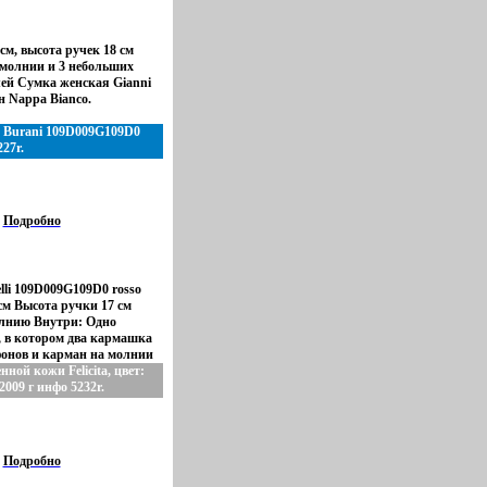
см, высота ручек 18 см
молнии и 3 небольших
ей Сумка женская Gianni
вн Nappa Bianco.
a Burani 109D009G109D0
227r.
Подробно
lli 109D009G109D0 rosso
см Высота ручки 17 см
олнию Внутри: Одно
, в котором два кармашка
онов и карман на молнии
едметов 100% кожа.
ной кожи Felicita, цвет:
009 г инфо 5232r.
Подробно