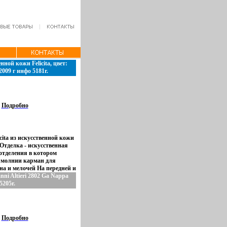
ной кожи Felicita, цвет:
009 г инфо 5181r.
Подробно
cita из искусственной кожи
Отделка - искусственная
 отделения в котором
 молнии карман для
на и мелочей На передней и
е - удобный карман на
ni Altieri 2802 Ga Nappa
туры - блестящее серебро
5205r.
 см Молнии - пластиковые
ь Артикул: 18591 Торговая
ет: фиолетовый Размер:
Подробно