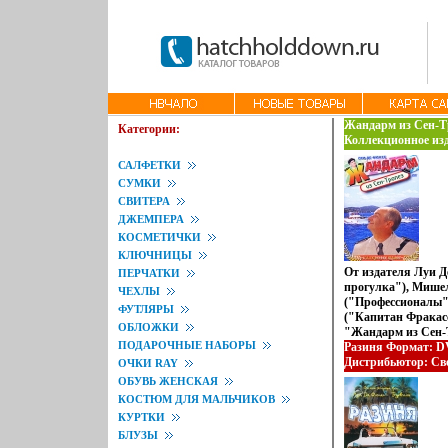
Жандарм из Сен-Т
Категории:
Коллекционное изд
САЛФЕТКИ
СУМКИ
СВИТЕРА
ДЖЕМПЕРА
КОСМЕТИЧКИ
КЛЮЧНИЦЫ
От издателя Луи 
ПЕРЧАТКИ
прогулка"), Мише
ЧЕХЛЫ
("Профессионалы")
ФУТЛЯРЫ
("Капитан Фракас
ОБЛОЖКИ
"Жандарм из Сен-
ПОДАРОЧНЫЕ НАБОРЫ
очарбынкрователь
Разиня Формат: DV
Сен-Тропез на пов
Дистрибьютор: Све
ОЧКИ RAY
сержанта Крюшо с 
Звуковые дорожки:
ОБУВЬ ЖЕНСКАЯ
Николь Добрые, н
Digital 2 0 Француз
КОСТЮМ ДЛЯ МАЛЬЧИКОВ
принимают нового 
Формат изображени
КУРТКИ
быстро проходит Е
БЛУЗЫ
его подчиненные,