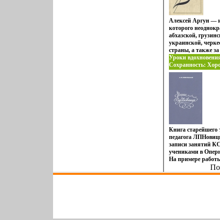
Алексей Аргун — и
которого неоднокр
абхазской, грузинс
украинской, черке
страны, а также за
произведенияхбыо
Уроки вдохновения
о земляках-абхазца
Сохранность: Хоро
национального хар
Всероссийское теат
современных горце
Твердый переплет, 
1 Автор Алексей А
Формат: 60x90/16 (
Книга старейшего 
педагога ЛПНовиц
записи занятий КС
учениками в Оперн
На примере работы
Шекспира "Рбынут
По
"Гамлет" автор ра
открытии великого
получившем назва
действий", и предл
практического при
также разработанн
Станвиюяхиславск