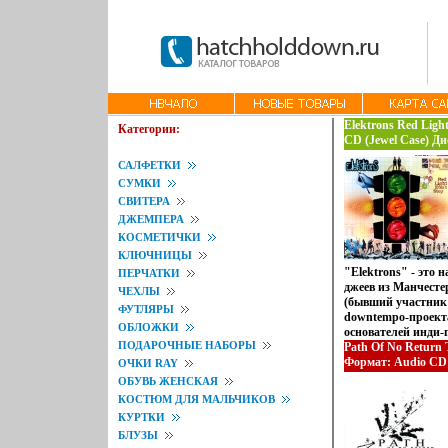
Elektrons Red Ligh
Категории:
CD (Jewel Case) Д
"Группа Союз" Ли
САЛФЕТКИ
Характеристики ау
СУМКИ
Альбом: Российско
СВИТЕРА
ДЖЕМПЕРА
КОСМЕТИЧКИ
КЛЮЧНИЦЫ
"Elektrons" - это 
ПЕРЧАТКИ
джеев из Манчестер
ЧЕХЛЫ
(бывший участник
ФУТЛЯРЫ
downtempo-проекта
ОБЛОЖКИ
основателей инди-
ПОДАРОЧНЫЕ НАБОРЫ
Automatic Daffodil
Path Of No Return 
Light Don't Stop" 
Формат: Audio CD 
ОЧКИ RAY
квинтэссенция соб
Дистрибьюторы: E
ОБУВЬ ЖЕНСКАЯ
звучания "электро
Союз" Нидерланды
КОСТЮМ ДЛЯ МАЛЬЧИКОВ
исключительно ман
Характеристики ау
КУРТКИ
хопа, джаза, латин
Сборник: Импортно
БЛУЗЫ
техно и фанка Отл