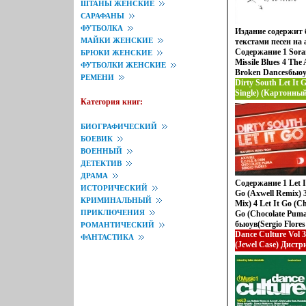
тех, кому по вкусу
ШТАНЫ ЖЕНСКИЕ
"Chemical Brothers
САРАФАНЫ
Holmes Содержание 
ФУТБОЛКА
Издание содержит 
3 Hurry On Down 4 
МАЙКИ ЖЕНСКИЕ
текстами песен на
Classic Cliche 7 No
Содержание 1 Soran
БРЮКИ ЖЕНСКИЕ
Source 9 Don't Give
Missile Blues 4 The
12 Joy Исполнитель
ФУТБОЛКИ ЖЕНСКИЕ
Broken Dancesбыоух
РЕМЕНИ
All We Are 9 Devour
Dirty South Let It
And White 11 The P
Single) (Картонны
Категория книг:
"Path Of No Return
Defected, Концерн
Лицензионные тов
аудионосителей 200
БИОГРАФИЧЕСКИЙ
издание инфо 1239
БОЕВИК
ВОЕННЫЙ
ДЕТЕКТИВ
ДРАМА
Содержание 1 Let It
ИСТОРИЧЕСКИЙ
Go (Axwell Remix)
КРИМИНАЛЬНЫЙ
Mix) 4 Let It Go (Ch
ПРИКЛЮЧЕНИЯ
Go (Chocolate Puma
быоув(Sergio Flores
РОМАНТИЧЕСКИЙ
(Radio Edit) Испол
Dance Culture Vol 
ФАНТАСТИКА
(Jewel Case) Дист
Концерн "Группа 
Лицензионные тов
аудионосителей 20
издание инфо 1241