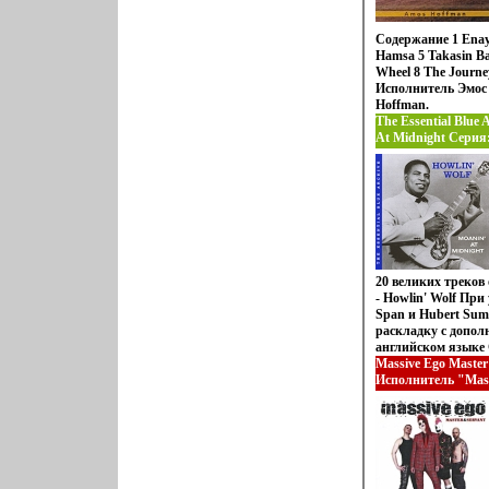
Содержание 1 Enayi
Hamsa 5 Takasin Ba
Wheel 8 The Journe
Исполнитель Эмо
Hoffman.
The Essential Blue 
At Midnight Серия: 
инфо 1268p.
20 великих треков
- Howlin' Wolf При 
Span и Hubert Sum
раскладку с допол
английском языке
Moanin' At Midnigh
Massive Ego Master
Riding In The Moon
Исполнитель "Mass
Passing By Blues 6 
Your Picture 8 The 
Howling Wolf Boogie
Mrвиянт Highway M
Worried All The Ti
Affair 16 All Night 