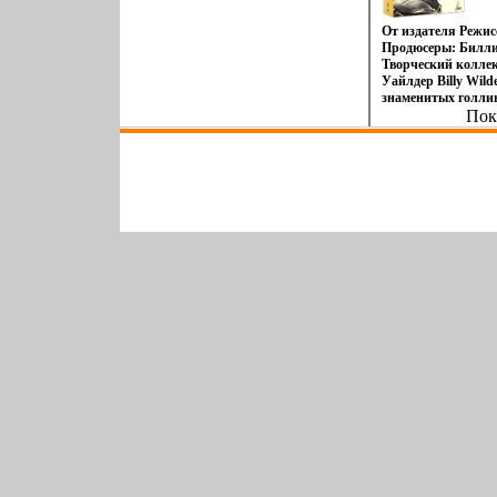
От издателя Режис
Продюсеры: Билли
Творческий колле
Уайлдер Billy Wild
знаменитых голлив
обладатель шебын
Пок
Билли Уайлдер на
десятилетий входи
успешных америка
Его настоящее имя
родился 22 июня А
актеров) Дин Март
Новавиявзк Kim N
13 февраля 1933 го
считается одним из
символов 50-х и 60
прочих кинодив к
обнаруживала обе
и завораживающую 
Уолстон Ray Walst