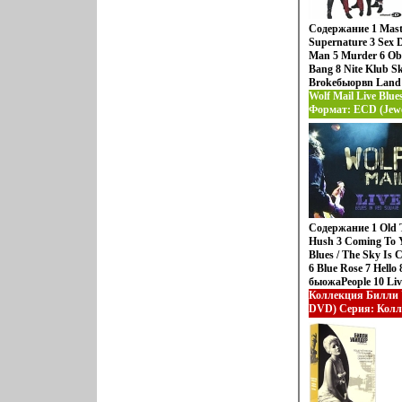
Rockin' Daddy 19 B
Going On Исполнит
Содержание 1 Mast
Wolf.
Supernature 3 Sex D
Man 5 Murder 6 Obs
Bang 8 Nite Klub Sk
Brokeбыорвn Land 1
Harmony 13 I Like 
Wolf Mail Live Blu
The Feeling 16 Plan
Формат: ECD (Jewe
Your PC) 17 Supern
ZYX Music, Конце
Your PC) Исполнит
Германия Лицензи
Характеристики ау
Концертная запись
1292p.
Содержание 1 Old 
Hush 3 Coming To Y
Blues / The Sky Is 
6 Blue Rose 7 Hello
быожаPeople 10 Liv
Trailer - Video) И
Коллекция Билли 
Mail.
DVD) Серия: Колл
инфо 1659p.