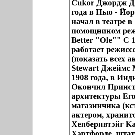
Cukor Джордж Д
года в Нью - Йо
начал в театре в
помощником режи
Better "Ole"" С
работает режисс
(показать всех а
Stewart Джеймс 
1908 года, в Ин
Окончил Принсто
архитектуры Его
магазинчика (кс
актером, хранит
Хепбернвтэйг Ka
Хэртфорде, штат