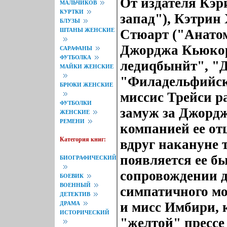
От издателя Кэри
МАЛЬЧИКОВ
КУРТКИ
запад"), Кэтрин
БЛУЗЫ
ШТАНЫ ЖЕНСКИЕ
Стюарт ("Анатом
Джорджа Кьюкор
САРАФАНЫ
ФУТБОЛКА
ледиqбынйт", "
МАЙКИ ЖЕНСКИЕ
"Филадельфийск
БРЮКИ ЖЕНСКИЕ
миссис Трейси р
ФУТБОЛКИ
замуж за Джорд
ЖЕНСКИЕ
РЕМЕНИ
компанией ее отц
Категория книг:
вдруг накануне
появляется ее б
БИОГРАФИЧЕСКИЙ
сопровождении д
БОЕВИК
ВОЕННЫЙ
симпатичного мо
ДЕТЕКТИВ
и мисс Имбири, 
ДРАМА
ИСТОРИЧЕСКИЙ
"желтой" прессе