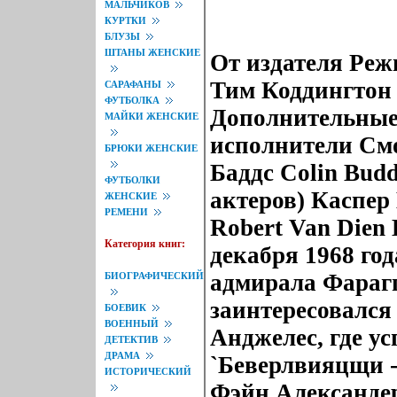
МАЛЬЧИКОВ
КУРТКИ
БЛУЗЫ
ШТАНЫ ЖЕНСКИЕ
От издателя Реж
Тим Коддингтон
САРАФАНЫ
ФУТБОЛКА
Дополнительные
МАЙКИ ЖЕНСКИЕ
исполнители См
БРЮКИ ЖЕНСКИЕ
Баддс Colin Bud
ФУТБОЛКИ
актеров) Каспер
ЖЕНСКИЕ
РЕМЕНИ
Robert Van Dien
Категория книг:
декабря 1968 го
адмирала Фарагг
БИОГРАФИЧЕСКИЙ
заинтересовался 
БОЕВИК
ВОЕННЫЙ
Анджелес, где ус
ДЕТЕКТИВ
ДРАМА
`Беверлвияцщи - 
ИСТОРИЧЕСКИЙ
Фэйн Александер