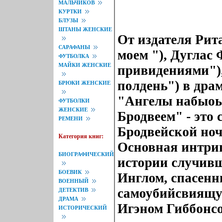
МАЛЬЧИКОВ
КУРТКИ
БЛУЗЫ
ШТАНЫ ЖЕНСКИЕ
От издателя Рит
САРАФАНЫ
моем "), Дуглас
ФУТБОЛКА
МАЙКИ ЖЕНСКИЕ
привидениями"),
полдень") в дра
БРЮКИ ЖЕНСКИЕ
"Ангелы набыоы
ФУТБОЛКИ
ЖЕНСКИЕ
Бродвеем" - это 
РЕМЕНИ
Бродвейской ноч
Категория книг:
Основная интриг
БИОГРАФИЧЕСКИЙ
истории случивш
БОЕВИК
Инглом, спасен
ВОЕННЫЙ
самоубийсвиящу
ДЕТЕКТИВ
ДРАМА
Игэном Гиббонсо
ИСТОРИЧЕСКИЙ