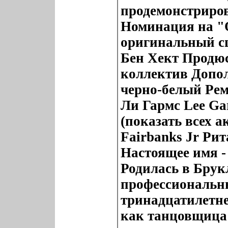
продемонстриров
Номинация на "О
оригинальный с
Бен Хект Продюс
коллектив Допо
черно-белый Ре
Ли Гармс Lee Ga
(показать всех а
Fairbanks Jr Ри
Настоящее имя 
Родилась в Брук
профессиональн
тринадцатилетне
как танцовщица 