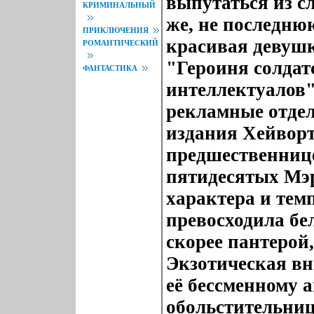
выпутаться из с
КРИМИНАЛЬНЫЙ
же, не последню
ПРИКЛЮЧЕНИЯ
красивая девуш
РОМАНТИЧЕСКИЙ
"Героиня солдат
ФАНТАСТИКА
интеллектуалов"
рекламные отдел
издания Хейворт
предшественнице
пятидесятых Мэ
характера и тем
превосходила бе
скорее пантерой
Экзотическая вн
её бессменному
обольстительниц