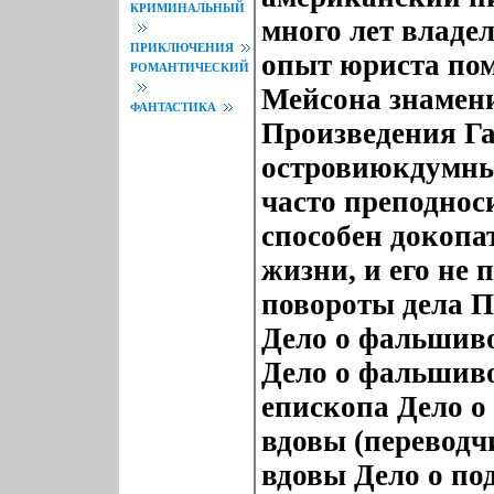
КРИМИНАЛЬНЫЙ
много лет владе
ПРИКЛЮЧЕНИЯ
опыт юриста пом
РОМАНТИЧЕСКИЙ
Мейсона знамен
ФАНТАСТИКА
Произведения Га
островиюкдумны
часто преподнос
способен докопа
жизни, и его не
повороты дела П
Дело о фальшиво
Дело о фальшиво
епископа Дело о
вдовы (переводч
вдовы Дело о по