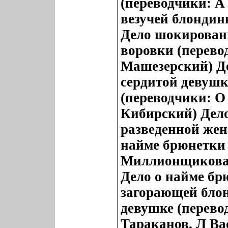
(переводчики: А
везучей блондин
Дело шокированн
воровки (перево
Машезерский) Де
сердитой девушк
(переводчики: О
Кибирский) Дело
разведенной жен
найме брюнетки 
Миллионщикова,
Дело о найме бр
загорающей блон
девушке (перево
Тараканов, Л Ва