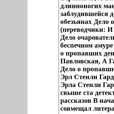
длинноногих ма
заблудившейся д
обезьянах Дело 
(переводчики: И
Дело очаровател
беспечном амуре
о пропавших ден
Павловская, А Г
Дело о пропавш
Эрл Стенли Гард
Эрла Стенли Гар
свыше ста детек
рассказов В нач
совмещал литера