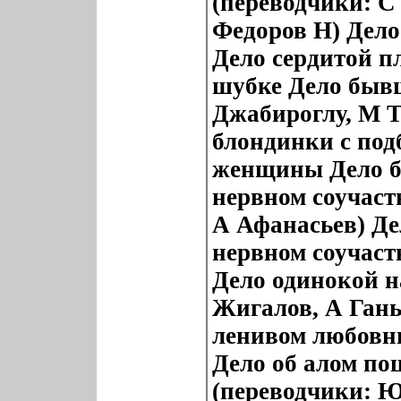
(переводчики: С
Федоров Н) Дело
Дело сердитой 
шубке Дело быв
Джабироглу, М Т
блондинки с под
женщины Дело б
нервном соучаст
А Афанасьев) Де
нервном соучаст
Дело одинокой н
Жигалов, А Гань
ленивом любовн
Дело об алом по
(переводчики: Ю