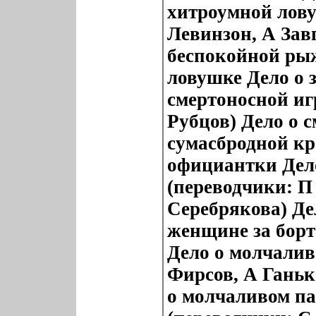
хитроумной лову
Левинзон, А Зав
беспокойной ры
ловушке Дело о 
смертоносной иг
Рубцов) Дело о 
сумасбродной кр
официантки Дел
(переводчики: П
Серебрякова) Де
женщине за борт
Дело о молчалив
Фирсов, А Ганьк
о молчаливом па