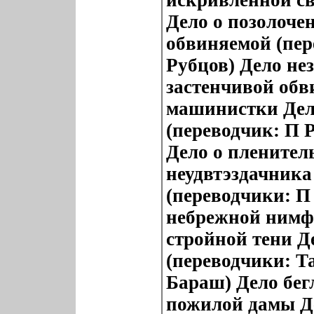
искривленной с
Дело о позолоче
обвиняемой (пер
Рубцов) Дело не
застенчивой обв
машинистки Дел
(переводчик: П 
Дело о пленител
неудвтэздачника
(переводчики: П
небрежной нимфе
стройной тени Д
(переводчики: Т
Бараш) Дело бег
пожилой дамы Де