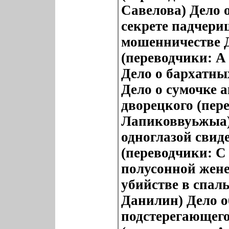
Савелова) Дело 
секрете падчери
мошенничестве Д
(переводчики: А
Дело о бархатны
Дело о сумочке 
дворецкого (пер
Лапиковвуьжыа) 
одноглазой свид
(переводчики: С
полусонной жене
убийстве в спал
Данилин) Дело о
подстерегающего