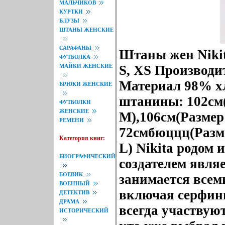
МАЛЬЧИКОВ
КУРТКИ
БЛУЗЫ
ШТАНЫ ЖЕНСКИЕ
САРАФАНЫ
Штаны жен Nikita
ФУТБОЛКА
МАЙКИ ЖЕНСКИЕ
S, XS Производи
Материал 98% х
БРЮКИ ЖЕНСКИЕ
штанины: 102см(
ФУТБОЛКИ
ЖЕНСКИЕ
M),106см(Размер
РЕМЕНИ
72смбюццц(Разме
Категория книг:
L) Nikita родом 
БИОГРАФИЧЕСКИЙ
создателем явля
БОЕВИК
занимается всем
ВОЕННЫЙ
включая серфин
ДЕТЕКТИВ
ДРАМА
всегда участвую
ИСТОРИЧЕСКИЙ