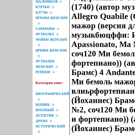
МАЛЬЧИКОВ
(1740) (автор м
КУРТКИ
БЛУЗЫ
Allegro Quabile 
ШТАНЫ ЖЕНСКИЕ
мажор (версия д
САРАФАНЫ
музыкбюцффи: Ио
ФУТБОЛКА
МАЙКИ ЖЕНСКИЕ
Apassionato, Ma 
БРЮКИ ЖЕНСКИЕ
соч120 Ми бемол
фортепиано)) (а
ФУТБОЛКИ
ЖЕНСКИЕ
Брамс) 4 Andant
РЕМЕНИ
Ми бемоль мажор
Категория книг:
влиьрфортепиано
БИОГРАФИЧЕСКИЙ
(Йоханнес) Брамс
БОЕВИК
№2, соч120 Ми б
ВОЕННЫЙ
ДЕТЕКТИВ
и фортепиано)) 
ДРАМА
(Йоханнес) Брамс
ИСТОРИЧЕСКИЙ