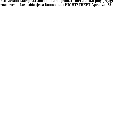
вы: металл Материал линзы: поликарбонат Цвет линзы: poly grey/g
зводитель: Luxottiбязфдca Коллекция: HIGHTSTREET Артикул: 3211