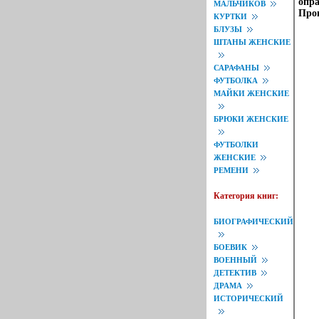
опра
МАЛЬЧИКОВ
Прои
КУРТКИ
БЛУЗЫ
ШТАНЫ ЖЕНСКИЕ
САРАФАНЫ
ФУТБОЛКА
МАЙКИ ЖЕНСКИЕ
БРЮКИ ЖЕНСКИЕ
ФУТБОЛКИ
ЖЕНСКИЕ
РЕМЕНИ
Категория книг:
БИОГРАФИЧЕСКИЙ
БОЕВИК
ВОЕННЫЙ
ДЕТЕКТИВ
ДРАМА
ИСТОРИЧЕСКИЙ