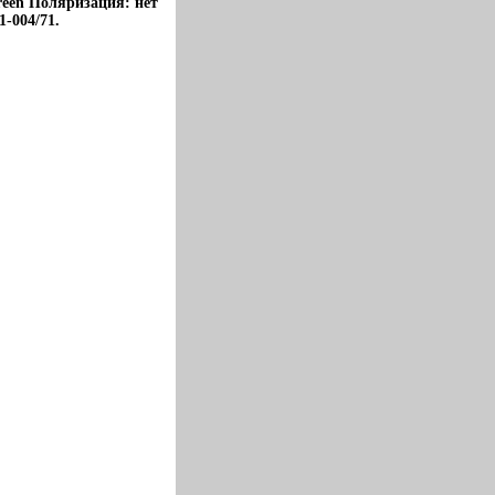
reen Поляризация: нет
-004/71.