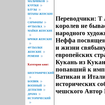
МАЛЬЧИКОВ
КУРТКИ
БЛУЗЫ
ШТАНЫ ЖЕНСКИЕ
Переводчики: Т
САРАФАНЫ
королев не быва
ФУТБОЛКА
МАЙКИ ЖЕНСКИЕ
народного худо
Неффа посвящен 
БРЮКИ ЖЕНСКИЕ
и жизни свябыну
ФУТБОЛКИ
ЖЕНСКИЕ
европейских стр
РЕМЕНИ
Кукань из Кукан
Категория книг:
попавший к импе
БИОГРАФИЧЕСКИЙ
Ватикан и Итали
БОЕВИК
исторических со
ВОЕННЫЙ
чешского Автор
ДЕТЕКТИВ
ДРАМА
ИСТОРИЧЕСКИЙ