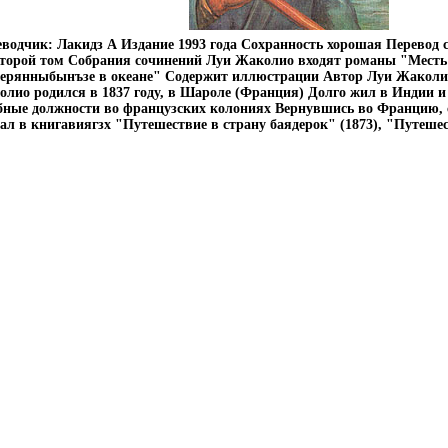
водчик: Лакидз А Издание 1993 года Сохранность хорошая Перевод 
торой том Собрания сочинений Луи Жаколио входят романы "Месть
ерянныбынъзе в океане" Содержит иллюстрации Автор Луи Жаколио L
лио родился в 1837 году, в Шароле (Франция) Долго жил в Индии и
бные должности во французских колониях Вернувшись во Францию,
ал в книгавиягзх "Путешествие в страну баядерок" (1873), "Путешес