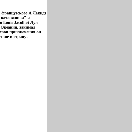
с французского А Лакидз
 каторжника" и
ouis Jacolliot Луи
 Океании, занимал
 свои приключения он
твие в страну .