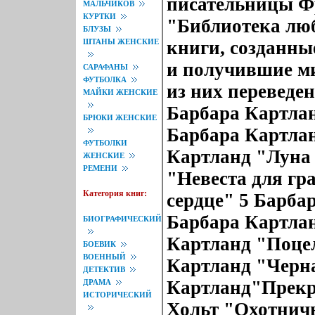
писательницы Ф
МАЛЬЧИКОВ
КУРТКИ
"Библиотека лю
БЛУЗЫ
ШТАНЫ ЖЕНСКИЕ
книги, созданны
и получившие м
САРАФАНЫ
ФУТБОЛКА
из них переведе
МАЙКИ ЖЕНСКИЕ
Барбара Картла
БРЮКИ ЖЕНСКИЕ
Барбара Картлан
ФУТБОЛКИ
Картланд "Луна 
ЖЕНСКИЕ
РЕМЕНИ
"Невеста для гр
Категория книг:
сердце" 5 Барба
Барбара Картлан
БИОГРАФИЧЕСКИЙ
Картланд "Поцел
БОЕВИК
ВОЕННЫЙ
Картланд "Черна
ДЕТЕКТИВ
Картланд"Прекр
ДРАМА
ИСТОРИЧЕСКИЙ
Хольт "Охотничь