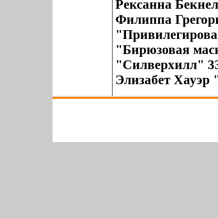
Рексанна Бекнел
Филиппа Грегор
"Привилегирова
"Бирюзовая мас
"Силверхилл" 33
Элизабет Хауэр "