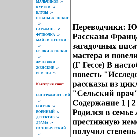
МАЛЬЧИКОВ
КУРТКИ
БЛУЗЫ
ШТАНЫ ЖЕНСКИЕ
Переводчики: Ю
САРАФАНЫ
Рассказы Франца
ФУТБОЛКА
МАЙКИ ЖЕНСКИЕ
загадочных писа
БРЮКИ ЖЕНСКИЕ
мастера и повел
ФУТБОЛКИ
(Г Гессе) В нас
ЖЕНСКИЕ
повесть "Исслед
РЕМЕНИ
рассказы из цик
Категория книг:
"Сельский врач"
БИОГРАФИЧЕСКИЙ
Содержание 1 | 
БОЕВИК
Родился в семье
ВОЕННЫЙ
ДЕТЕКТИВ
престижную неме
ДРАМА
ИСТОРИЧЕСКИЙ
получил степень