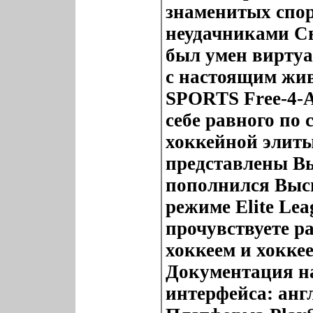
знаменитых спор
неудачниками С
был умен виртуа
с настоящим жи
SPORTS Free-4-Al
себе равного по 
хоккейной элиты
представлены В
пополнился Выс
режиме Elite Le
прочувствуете р
хоккеем и хокке
Документация н
интерфейса: анг