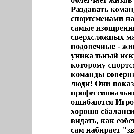
облегчает жизнь
Раздавать коман
спортсменами на
самые изощренн
сверхсложных м
подопечные - жи
уникальный иску
которому спортс
команды соперни
люди! Они пока
профессионально
ошибаются Игрок
хорошо сбаланси
видать, как соб
сам набирает "з