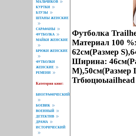
МАЛЬЧИКОВ
КУРТКИ
БЛУЗЫ
ШТАНЫ ЖЕНСКИЕ
САРАФАНЫ
Футболка Trailh
ФУТБОЛКА
МАЙКИ ЖЕНСКИЕ
Материал 100 %х
62см(Размер S),
БРЮКИ ЖЕНСКИЕ
Ширина: 46см(Ра
ФУТБОЛКИ
ЖЕНСКИЕ
M),50см(Размер 
РЕМЕНИ
Trбюцюыailhead 
Категория книг:
БИОГРАФИЧЕСКИЙ
БОЕВИК
ВОЕННЫЙ
ДЕТЕКТИВ
ДРАМА
ИСТОРИЧЕСКИЙ