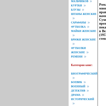
МАЛЬЧИКОВ
Рома
КУРТКИ
мног
БЛУЗЫ
нрав
ШТАНЫ ЖЕНСКИЕ
нами
Сухо
САРАФАНЫ
прох
ФУТБОЛКА
пока
в Ве
МАЙКИ ЖЕНСКИЕ
(195
степ
БРЮКИ ЖЕНСКИЕ
ФУТБОЛКИ
ЖЕНСКИЕ
РЕМЕНИ
Категория книг:
БИОГРАФИЧЕСКИЙ
БОЕВИК
ВОЕННЫЙ
ДЕТЕКТИВ
ДРАМА
ИСТОРИЧЕСКИЙ