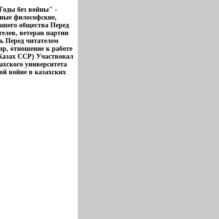
Годы без войны" -
жные философские,
ашего общества Перед
телев, ветеран партии
ь Перед читателем
р, отношение к работе
Казах ССР) Участвовал
ахского университета
ой войне в казахских