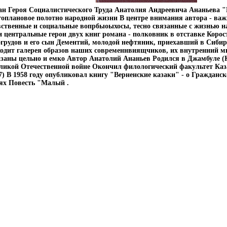
н Героя Социалистического Труда Анатолия Андреевича Ананьева "
оплановое полотно народной жизни В центре внимания автора - ва
ственные и социальные вопрбыоыхосы, тесно связанные с жизнью н
 центральные герои двух книг романа - полковник в отставке Корос
грудов и его сын Дементий, молодой нефтяник, приехавший в Сибир
одит галерея образов наших современнвиящчиков, их внутренний ми
заны цельно и емко Автор Анатолий Ананьев Родился в Джамбуле (
ликой Отечественной войне Окончил филологический факультет Каз
7) В 1958 году опубликовал книгу "Верненские казаки" - о Гражданск
ях Повесть "Малый .