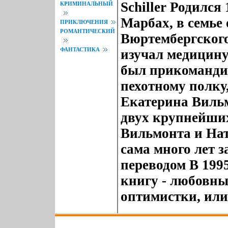
Schiller Родился
КРИМИНАЛЬНЫЙ
Марбах, в семье 
ПРИКЛЮЧЕНИЯ
РОМАНТИЧЕСКИЙ
Вюртембергского
ФАНТАСТИКА
изучал медицину
был прикомандир
пехотному полку
Екатерина Вильм
двух крупнейши
Вильмонта и На
сама много лет 
переводом В 199
книгу - любовн
оптимистки, или