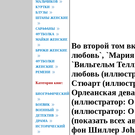
МАЛЬЧИКОВ
КУРТКИ
БЛУЗЫ
ШТАНЫ ЖЕНСКИЕ
САРАФАНЫ
ФУТБОЛКА
МАЙКИ ЖЕНСКИЕ
Во второй том в
БРЮКИ ЖЕНСКИЕ
любовь`, `Мария
ФУТБОЛКИ
`Вильгельм Телл
ЖЕНСКИЕ
любовь (иллюстр
РЕМЕНИ
Стюарт (иллюстр
Категория книг:
Орлеанская дева
БИОГРАФИЧЕСКИЙ
(иллюстратор: О
БОЕВИК
(иллюстратор: О
ВОЕННЫЙ
ДЕТЕКТИВ
(показать всех 
ДРАМА
ИСТОРИЧЕСКИЙ
фон Шиллер Joha