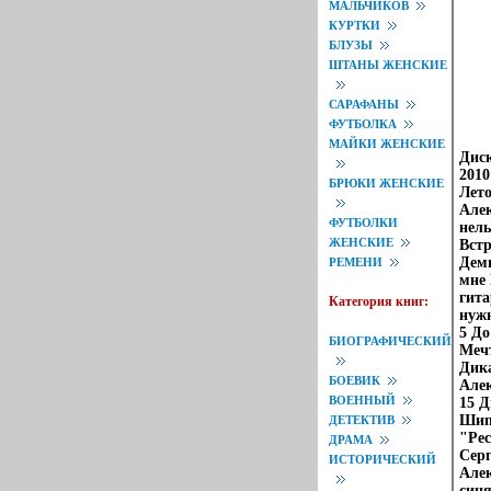
МАЛЬЧИКОВ
КУРТКИ
БЛУЗЫ
ШТАНЫ ЖЕНСКИЕ
САРАФАНЫ
ФУТБОЛКА
МАЙКИ ЖЕНСКИЕ
Диск
2010
БРЮКИ ЖЕНСКИЕ
Лето
Алек
ФУТБОЛКИ
нель
ЖЕНСКИЕ
Встр
Дем
РЕМЕНИ
мне 
гита
Категория книг:
нужн
5 До
БИОГРАФИЧЕСКИЙ
Мечт
Дика
БОЕВИК
Алек
ВОЕННЫЙ
15 
Шипи
ДЕТЕКТИВ
"Рес
ДРАМА
Серг
ИСТОРИЧЕСКИЙ
Алек
синя