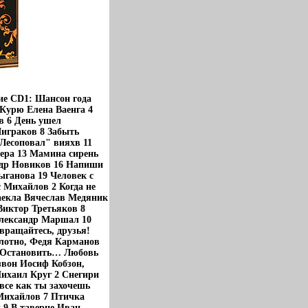
ие CD1: Шансон года
 Курю Елена Ваенга 4
в 6 День ушел
играков 8 Забыть
Лесоповал" вияхв 11
ера 13 Мамина сирень
ндр Новиков 16 Напиши
ганова 19 Человек с
 Михайлов 2 Когда не
аекла Вячеслав Медяник
Виктор Третьяков 8
Александр Маршал 10
вращайтесь, друзья!
лотно, Федя Карманов
7 Остановить… Любовь
звон Иосиф Кобзон,
Михаил Круг 2 Снегири
все как ты захочешь
 Михайлов 7 Птичка
 9 В таверне Иван