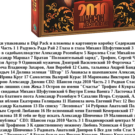
и упакованы в Digi Pack и вложены в картонную коробку Содержан
 Часть 1 1 Радуюсь Рада Рай 2 Глаза в глаза Михаил Шуфутинский 3
 в садобыохлводстве Александр Розенбаум 5 Королева Стас Михайло
сандр Маршал 7 Братан "Положительный заряд", Трофим, Сергей Ч
зя Артур 9 Одинокий мужичок Дмитрий Василевский 10 Форточка "
еча Владимир Захаров, Аня Воробей 12 Сыпь, тальянка Андрей Банд
идыч 14 Долина зеленая "Штар" 15 Ананасы в шампанском Алекса
Ирина Круг 17 Самолетик Валерий Курас 18 Мариманы Виктория Цы
рою Александр Дюмин CD2: Шансон года 2010 Часть 2 1 Родная Стас
о лишних слов Жека 3 Остров по имени "Счастье" Трофим 4 Куврх
 свиданья Михаил Шуфутинский 6 Внутри Елена Ваенга 7 Ласточка 
а блатного поэта Александр Розенбаум 9 Сахалин Игорь Слуцкий, 
я яблоня Екатерина Голицына 11 Напоила ночь Евгений Росс 12 Воз
сандр Кальянов 13 По списку "Лесоповал" 14 Рубрики Анатолий По
Дым Сергей Любавин 16 Не вспоминай меня Евгений Кемеровский 1
лова 18 Я тебя не буду искать Александр Шевченко 19 Малиновый 
публика" CD3: Шансон года 2010 Часть 3 1 Владимирский централ 
ей Трофимов 3 К единственному нежному Любовь Успенская 4 Будет 
сандр Шевченко 5 Радовать Анатолий Днепров 6 Все для тебя Стас
я "Лесоповал" 8 Букет белых роз Виктор Королев, Ирина Круг втэкх