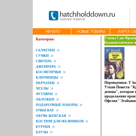
Улицы Сан-Франци
Категории:
Букинистическое и
Хорошая Издательс
САЛФЕТКИ
Твердый переплет, 
СУМКИ
Тираж: 51000 экз Ф
мм) инфо 2384y.
СВИТЕРА
ДЖЕМПЕРА
КОСМЕТИЧКИ
КЛЮЧНИЦЫ
Переводчики: Т З
ПЕРЧАТКИ
Уткин Повести "К
ЧЕХЛЫ
демона", которые 
ФУТЛЯРЫ
продолжение произ
ОБЛОЖКИ
Офелия" Этабынпо
ПОДАРОЧНЫЕ НАБОРЫ
послужила литера
популярного амери
ОЧКИ RAY
сериала "Улицы С
ОБУВЬ ЖЕНСКАЯ
английского Автор
КОСТЮМ ДЛЯ МАЛЬЧИКОВ
Weston.
КУРТКИ
БЛУЗЫ