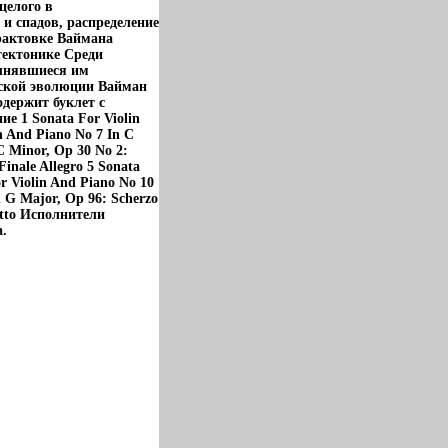
целого в
и спадов, распределение
рактовке Ваймана
тектонике Среди
олнявшиеся им
еской эволюции Вайман
держит буклет с
 1 Sonata For Violin
n And Piano No 7 In C
C Minor, Op 30 No 2:
Finale Allegro 5 Sonata
r Violin And Piano No 10
n G Major, Op 96: Scherzo
retto Исполнители
.