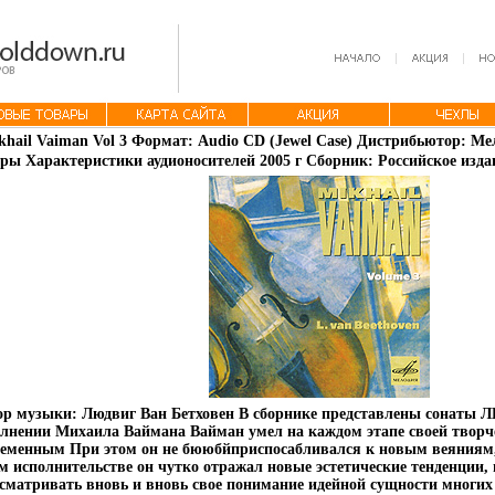
khail Vaiman Vol 3 Формат: Audio CD (Jewel Case) Дистрибьютор: М
ры Характеристики аудионосителей 2005 г Сборник: Российское издан
р музыки: Людвиг Ван Бетховен В сборнике представлены сонаты Л
лнении Михаила Ваймана Вайман умел на каждом этапе своей творч
еменным При этом он не бююбйприспосабливался к новым веяниям, а
м исполнительстве он чутко отражал новые эстетические тенденции, 
сматривать вновь и вновь свое понимание идейной сущности многи