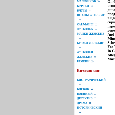
МАЛЬЧИКОВ
Он 
испо
КУРТКИ
дина
БЛУЗЫ
пред
ШТАНЫ ЖЕНСКИЕ
выда
скри
САРАФАНЫ
пере
ФУТБОЛКА
допо
МАЙКИ ЖЕНСКИЕ
And 
Mino
Sche
БРЮКИ ЖЕНСКИЕ
For 
In G
ФУТБОЛКИ
Alle
ЖЕНСКИЕ
Миха
РЕМЕНИ
Категория книг:
БИОГРАФИЧЕСКИЙ
БОЕВИК
ВОЕННЫЙ
ДЕТЕКТИВ
ДРАМА
ИСТОРИЧЕСКИЙ