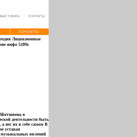
елодия Лицензионные
ие инфо 5209r.
ВБетховена в
еской деятельности быть
 нес их в себе самом В
не уставая
х музыкальных явлений