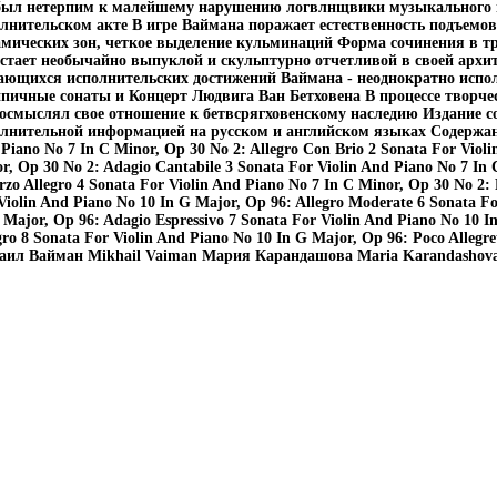
был нетерпим к малейшему нарушению логвлнщвики музыкального 
лнительском акте В игре Ваймана поражает естественность подъемов 
мических зон, четкое выделение кульминаций Форма сочинения в т
стает необычайно выпуклой и скульптурно отчетливой в своей архи
ющихся исполнительских достижений Ваймана - неоднократно исп
пичные сонаты и Концерт Людвига Ван Бетховена В процессе творч
осмыслял свое отношение к бетвсрягховенскому наследию Издание со
лнительной информацией на русском и английском языках Содержание
Piano No 7 In C Minor, Op 30 No 2: Allegro Con Brio 2 Sonata For Violi
r, Op 30 No 2: Adagio Cantabile 3 Sonata For Violin And Piano No 7 In 
rzo Allegro 4 Sonata For Violin And Piano No 7 In C Minor, Op 30 No 2: 
Violin And Piano No 10 In G Major, Op 96: Allegro Moderate 6 Sonata Fo
 Major, Op 96: Adagio Espressivo 7 Sonata For Violin And Piano No 10 I
gro 8 Sonata For Violin And Piano No 10 In G Major, Op 96: Poco Alleg
ил Вайман Mikhail Vaiman Мария Карандашова Maria Karandashova